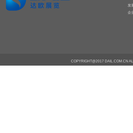
发
企
COPYRIGHT@2017DAIL.COM.CNA